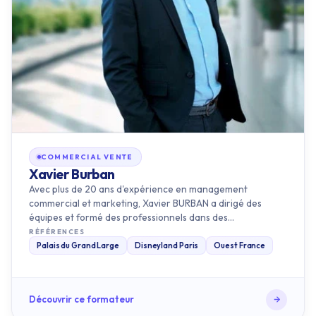
COMMERCIAL VENTE
Xavier Burban
Avec plus de 20 ans d'expérience en management
commercial et marketing, Xavier BURBAN a dirigé des
équipes et formé des professionnels dans des
environnements exigeants tels que…
RÉFÉRENCES
Palais du Grand Large
Disneyland Paris
Ouest France
Découvrir ce formateur