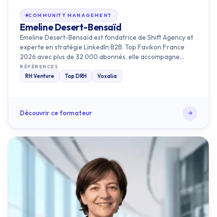
Emeline Desert-Bensaïd
Emeline Desert-Bensaïd est fondatrice de Shift Agency et
experte en stratégie LinkedIn B2B. Top Favikon France
2026 avec plus de 32 000 abonnés, elle accompagne
dirigeants, cons…
RÉFÉRENCES
RH Venture
Top DRH
Voxalia
Découvrir ce formateur