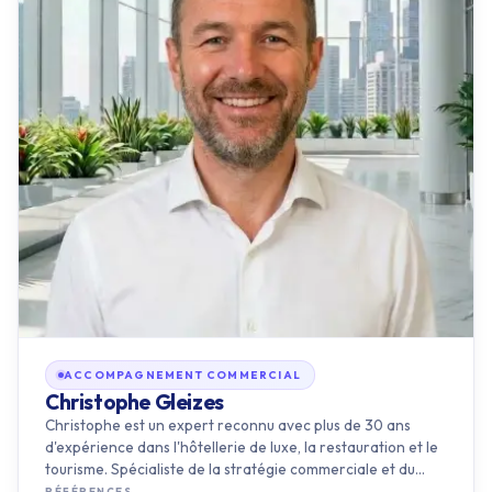
ACCOMPAGNEMENT COMMERCIAL
Christophe Gleizes
Christophe est un expert reconnu avec plus de 30 ans
d'expérience dans l'hôtellerie de luxe, la restauration et le
tourisme. Spécialiste de la stratégie commerciale et du
market…
RÉFÉRENCES
IMPACTE
EMERIA Dinard Hôtel Thalasso et Spa
Groupe Cité Hôtels