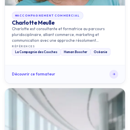
ACCOMPAGNEMENT COMMERCIAL
Charlotte Meulle
Charlotte est consultante et formatrice au parcours
pluridisciplinaire, alliant commerce, marketing et
communication avec une approche résolument
opérationnelle. Ayant intégré l…
RÉFÉRENCES
La Compagnie des Couches
Human Booster
Océanie
Découvrir ce formateur