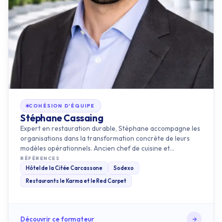
COHÉSION D'ÉQUIPE
Stéphane Cassaing
Expert en restauration durable, Stéphane accompagne les
organisations dans la transformation concrète de leurs
modèles opérationnels. Ancien chef de cuisine et
responsable de se…
RÉFÉRENCES
Hôtel de la Citée Carcassone
Sodexo
Restaurants le Karma et le Red Carpet
Découvrir ce formateur