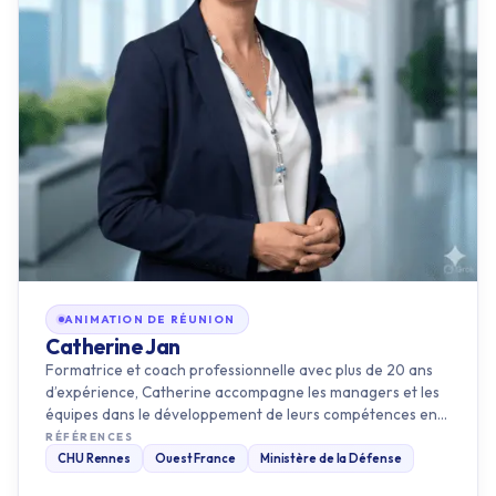
ANIMATION DE RÉUNION
Catherine Jan
Formatrice et coach professionnelle avec plus de 20 ans
d’expérience, Catherine accompagne les managers et les
équipes dans le développement de leurs compétences en
communicatio…
RÉFÉRENCES
CHU Rennes
Ouest France
Ministère de la Défense
Découvrir ce formateur