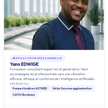
EFFICACITÉ PROFESSIONNELLE
Yann EDWIGE
Formateur-consultant expert en IA générative, Yann
accompagne les professionnels vers une utilisation
efficace, éthique et conforme de l'intelligence artificielle
en entreprise.…
RÉFÉRENCES
Pompes funèbres AUTHIER
Val de Garonne agglomération
CAFOC Bordeaux
Découvrir ce formateur