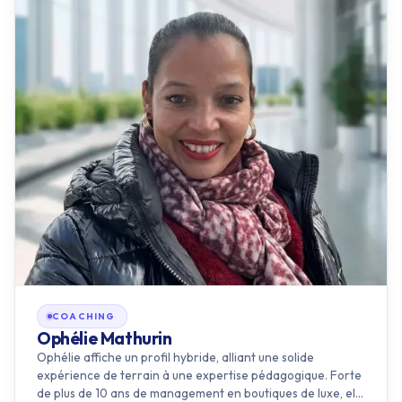
COACHING
Ophélie Mathurin
Ophélie affiche un profil hybride, alliant une solide
expérience de terrain à une expertise pédagogique. Forte
de plus de 10 ans de management en boutiques de luxe, elle
est auj…
RÉFÉRENCES
Elysées Marboeuf
Gucci
Chanel