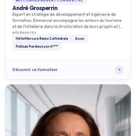
formation, Emmanuel accompagne les acteurs du tourisme
et de l'hôtellerie dans la structuration de leurs projets et la
mont…
RÉFÉRENCES
Hôtel Mercure Reims Cathédrale
Accor
Pullman Pardieu Lyon 4****
Découvrir ce formateur