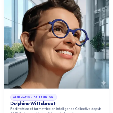
ANIMATION DE RÉUNION
Delphine Wittebroot
Facilitatrice et formatrice en Intelligence Collective depuis
2015, Delphine aide les dirigeants à renforcer leur
leadership tout en révélant la force collective de leurs
équipe…
RÉFÉRENCES