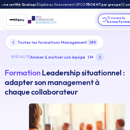
pi
Éligible au financement OPCO
1150 € HT par groupe
(12 personnes max) et par 
Trouvez la
Menu
bonne forma
Toutes les formations Management
180
Animer & motiver son équipe
SPÉCIALITÉ
134
Formation
Leadership situationnel :
adapter son management à
chaque collaborateur