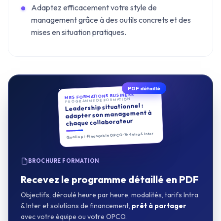
Adaptez efficacement votre style de
management grâce à des outils concrets et des
mises en situation pratiques.
PDF détaillé
MES FORMATIONS BUSINESS
PROGRAMME DE FORMATION
Leadership situationnel :
adapter son management à
chaque collaborateur
Qualiopi · Finançable OPCO · 7h · Intra & Inter
BROCHURE FORMATION
Recevez le programme détaillé en PDF
Objectifs, déroulé heure par heure, modalités, tarifs Intra
& Inter et solutions de financement,
prêt à partager
avec votre équipe ou votre OPCO.