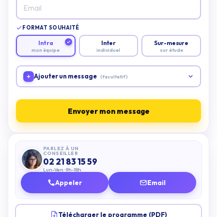
FORMAT SOUHAITÉ
Intra
Inter
Sur-mesure
mon équipe
individuel
sur étude
Ajouter un message
(facultatif)
Envoyer mon message
PARLEZ À UN
CONSEILLER
02 21 83 15 59
Lun-Ven · 9h-18h
Appeler
Email
Télécharger le programme (PDF)