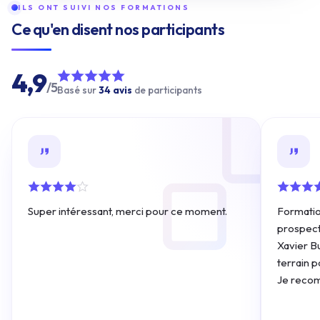
ILS ONT SUIVI NOS FORMATIONS
Ce qu'en disent nos participants
4,9
/5
Basé sur
34 avis
de participants
Super intéressant, merci pour ce moment.
Formatio
prospecti
Xavier B
terrain 
Je reco