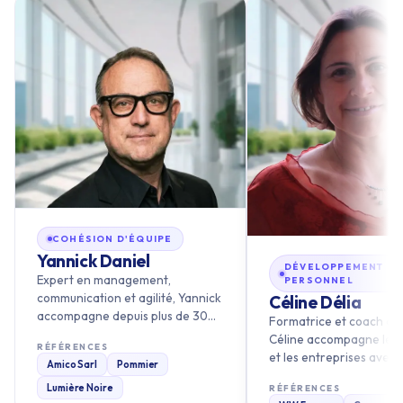
COHÉSION D'ÉQUIPE
Yannick Daniel
DÉVELOPPEMENT
Expert en management,
PERSONNEL
communication et agilité, Yannick
Céline Délia
accompagne depuis plus de 30
Formatrice et coach cert
ans les organisations et les
Céline accompagne les i
RÉFÉRENCES
écoles dans leur transformation.
et les entreprises avec 
Amico Sarl
Pommier
Ancré en Bretagne, il privilég…
approche résolument
Lumière Noire
RÉFÉRENCES
pragmatique et tournée