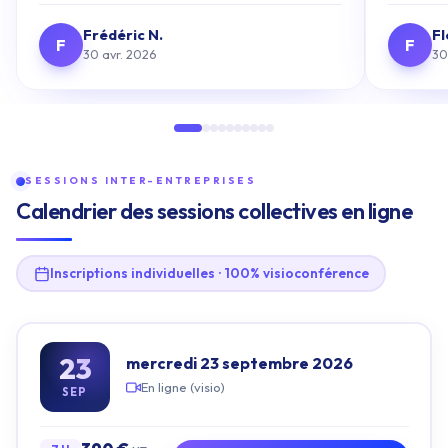
Frédéric N.
Fl
F
F
30 avr. 2026
30
SESSIONS INTER-ENTREPRISES
Calendrier des sessions collectives en ligne
Inscriptions individuelles · 100% visioconférence
23
mercredi 23 septembre 2026
En ligne (visio)
SEP