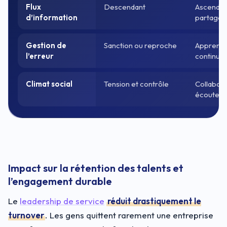
Flux
Descendant
Ascendan
d’information
partagé
Gestion de
Sanction ou reproche
Apprenti
l’erreur
continu
Climat social
Tension et contrôle
Collabora
écoute
Impact sur la rétention des talents et
l’engagement durable
Le
leadership de service
réduit drastiquement le
turnover
. Les gens quittent rarement une entreprise