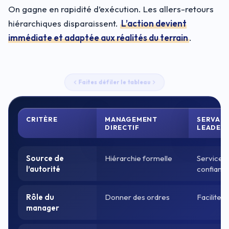
On gagne en rapidité d’exécution. Les allers-retours
hiérarchiques disparaissent.
L’action devient
immédiate et adaptée aux réalités du terrain
.
Faites défiler le tableau
CRITÈRE
MANAGEMENT
SERVAN
DIRECTIF
LEADERS
Source de
Hiérarchie formelle
Service e
l’autorité
confianc
Rôle du
Donner des ordres
Faciliter 
manager