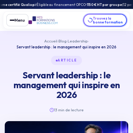
Qualiopi
Éligible au financement OPCO
1150 € HT par groupe
(12 personnes max) e
Trouvez la
Menu
bonne formation
Accueil
›
Blog
›
Leadership
›
Servant leadership : le management qui inspire en 2026
ARTICLE
Servant leadership : le
management qui inspire en
2026
13 min de lecture