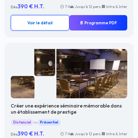
390 € H.T.
⏲ 7 H
👥 Jusqu'à 12 pers.
🏢 Intra & Inter
Dès
Voir le détail
📄 Programme PDF
Créer une expérience séminaire mémorable dans
un établissement de prestige
Distanciel
ou
Présentiel
390 € H.T.
⏲ 7 H
👥 Jusqu'à 12 pers.
🏢 Intra & Inter
Dès