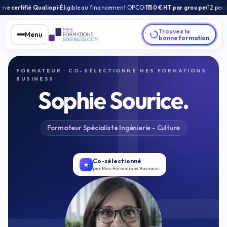
gible au financement OPCO
1150 € HT par groupe
(12 personnes max) et par jour 
Trouvez la
Menu
bonne formation
FORMATEUR · CO-SÉLECTIONNÉ MES FORMATIONS
BUSINESS
Sophie Sourice.
Formateur Spécialiste Ingénierie - Culture
Co-sélectionné
par Mes Formations Business