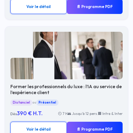
Voir le détail
📄 Programme PDF
Former les professionnels du luxe : l’IA au service de
l’expérience client
Distanciel
ou
Présentiel
390 € H.T.
⏲ 7 H
👥 Jusqu'à 12 pers.
🏢 Intra & Inter
Dès
Voir le détail
📄 Programme PDF