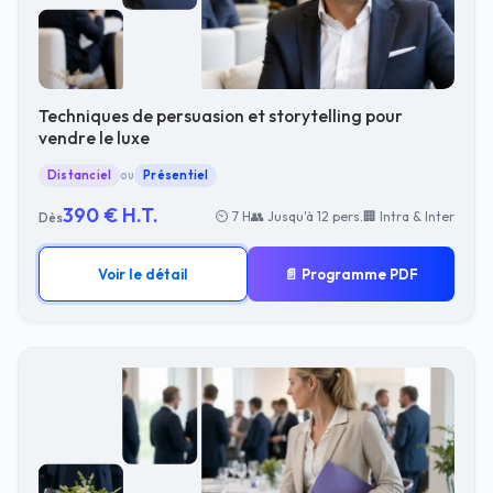
Techniques de persuasion et storytelling pour
vendre le luxe
Distanciel
ou
Présentiel
390 € H.T.
⏲ 7 H
👥 Jusqu'à 12 pers.
🏢 Intra & Inter
Dès
Voir le détail
📄 Programme PDF