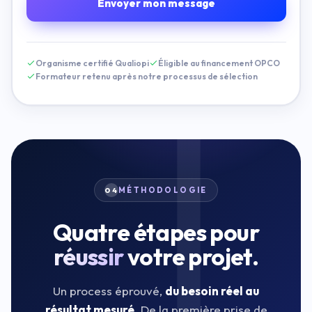
Envoyer mon message
Organisme certifié Qualiopi
Éligible au financement OPCO
Formateur retenu après notre processus de sélection
MÉTHODOLOGIE
04
Quatre étapes pour
réussir
votre projet.
Un process éprouvé,
du besoin réel au
résultat mesuré
. De la première prise de