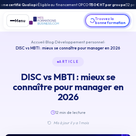
 Qualiopi
Éligible au financement OPCO
1150 € HT par groupe
(12 personnes max) 
Trouvez la
Menu
bonne formation
Accueil
›
Blog
›
Développement personnel
›
DISC vs MBTI : mieux se connaître pour manager en 2026
ARTICLE
DISC vs MBTI : mieux se
connaître pour manager en
2026
12 min de lecture
Mis à jour il y a 1 mois