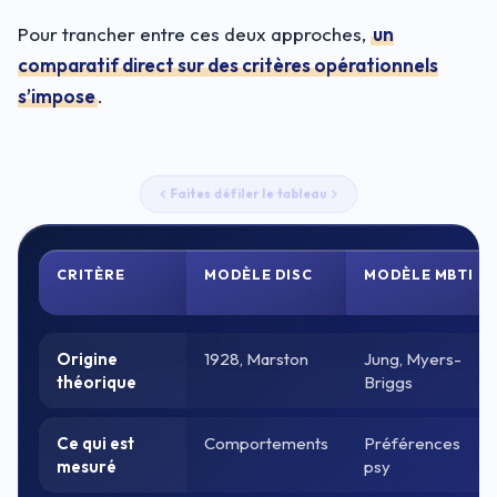
Pour trancher entre ces deux approches,
un
comparatif direct sur des critères opérationnels
s’impose
.
Faites défiler le tableau
CRITÈRE
MODÈLE DISC
MODÈLE MBTI
Origine
1928, Marston
Jung, Myers-
théorique
Briggs
Ce qui est
Comportements
Préférences
mesuré
psy