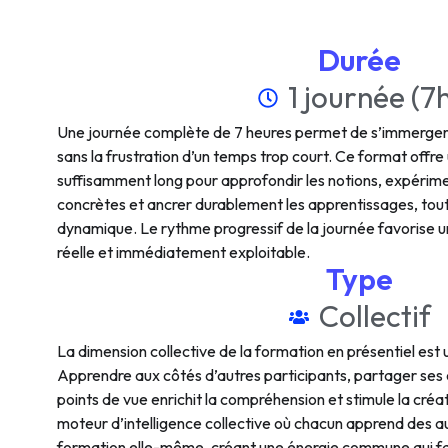
Durée
1 journée (7
Une journée complète de 7 heures permet de s’immerger
sans la frustration d’un temps trop court. Ce format offre u
suffisamment long pour approfondir les notions, expérim
concrètes et ancrer durablement les apprentissages, tout
dynamique. Le rythme progressif de la journée favoris
réelle et immédiatement exploitable.
Type
Collectif
La dimension collective de la formation en présentiel est 
Apprendre aux côtés d’autres participants, partager ses
points de vue enrichit la compréhension et stimule la créa
moteur d’intelligence collective où chacun apprend des a
formation elle-même, créant une énergie commune qui fav