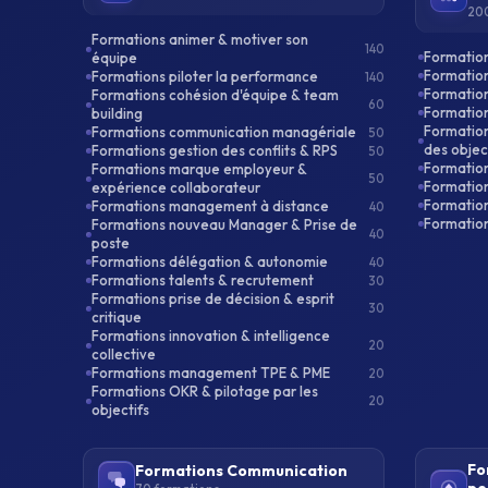
200
Formations animer & motiver son
140
Formations
équipe
Formation
Formations piloter la performance
140
Formation
Formations cohésion d'équipe & team
60
Formation
building
Formation
Formations communication managériale
50
des objec
Formations gestion des conflits & RPS
50
Formation
Formations marque employeur &
50
Formation
expérience collaborateur
Formation
Formations management à distance
40
Formatio
Formations nouveau Manager & Prise de
40
poste
Formations délégation & autonomie
40
Formations talents & recrutement
30
Formations prise de décision & esprit
30
critique
Formations innovation & intelligence
20
collective
Formations management TPE & PME
20
Formations OKR & pilotage par les
20
objectifs
Fo
Formations Communication