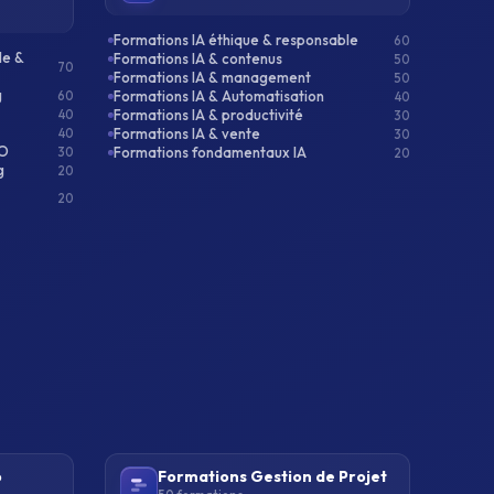
Formations IA éthique & responsable
60
le &
Formations IA & contenus
50
70
Formations IA & management
50
g
Formations IA & Automatisation
60
40
Formations IA & productivité
40
30
Formations IA & vente
40
30
EO
Formations fondamentaux IA
30
20
g
20
20
p
Formations Gestion de Projet