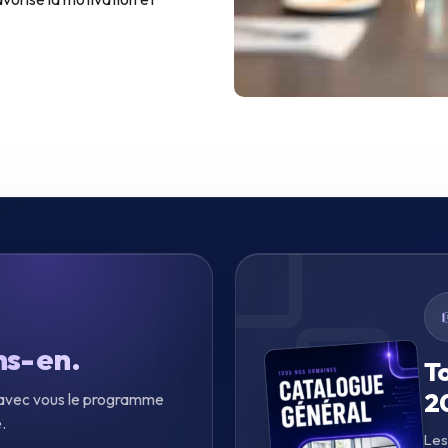
ns-en.
T
2
t avec vous le programme
.
Les