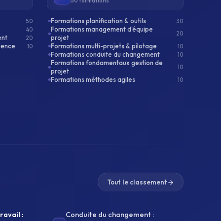
50 formations
Formations planification & outils
50
30
Formations management d'équipe
40
20
ent
projet
20
uence
Formations multi-projets & pilotage
10
10
Formations conduite du changement
10
Formations fondamentaux gestion de
10
projet
Formations méthodes agiles
10
Tout le classement
ravail :
Conduite du changement :