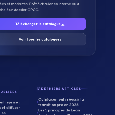
ées et modalités. Prêt à circuler en interne ou à
ndre à un dossier OPCO.
Télécharger le catalogue
Voir tous les catalogues
DERNIERS ARTICLES
PUBLIÉES
Outplacement : réussir la
entreprise :
transition pro en 2026
 et diffuser
Les 5 principes du Lean :
ques