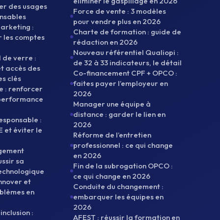
éliminer le gaspillage en 2026
rer des usages
Force de vente : 3 modèles
onsables
pour vendre plus en 2026
rketing :
Charte de formation : guide de
ir les comptes
rédaction en 2026
Nouveau référentiel Qualiopi :
 de verre :
de 32 à 33 indicateurs, le détail
et accès des
Co-financement CPF + OPCO :
s clés
faites payer l’employeur en
 : renforcer
2026
a performance
Manager une équipe à
distance : garder le lien en
esponsable :
2026
E et éviter le
Réforme de l’entretien
professionnel : ce qui change
ngement
en 2026
ussir sa
Fin de la subrogation OPCO :
echnologique
ce qui change en 2026
innover et
Conduite du changement :
oblèmes en
embarquer les équipes en
2026
inclusion :
AFEST : réussir la formation en