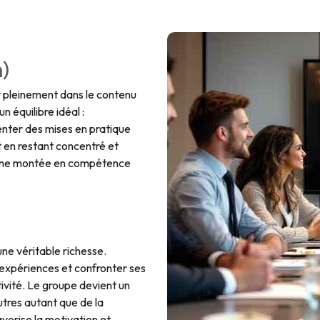
h)
 pleinement dans le contenu
n équilibre idéal :
enter des mises en pratique
 en restant concentré et
e une montée en compétence
une véritable richesse.
 expériences et confronter ses
tivité. Le groupe devient un
utres autant que de la
orise la motivation et