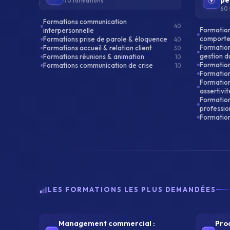
pe
70 formations
60 
Formations communication
40
Formation
interpersonnelle
comporte
Formations prise de parole & éloquence
40
Formation
Formations accueil & relation client
30
gestion d
Formations réunions & animation
10
Formation
Formations communication de crise
10
Formation
Formation
assertivit
Formation
professio
Formation
LES FORMATIONS LES PLUS DEMANDÉES
Management commercial :
Proa