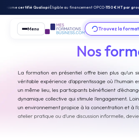
ifié Qualiopi
Éligible au financement OPCO
1150 € HT par groupe
(12 perso
Trouvez la format
Menu
Nos forma
La formation en présentiel offre bien plus qu’un s
véritable expérience d’apprentissage où l’humain e
un même lieu, les participants bénéficient d’échang
dynamique collective qui stimule l’engagement. Loin d
un environnement propice à la concentration et à l’
atelier pratique ou d’une discussion informelle, dev