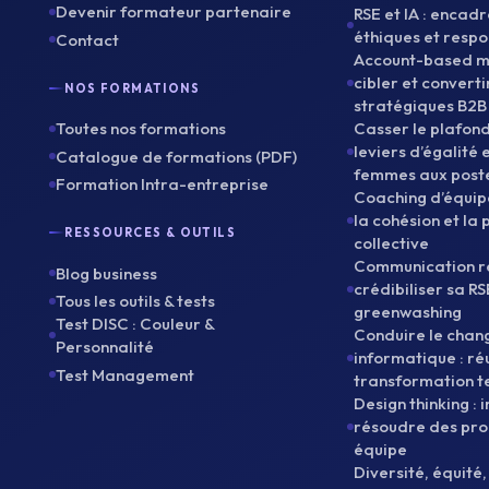
Devenir formateur partenaire
RSE et IA : encad
éthiques et resp
Contact
Account-based ma
cibler et convert
NOS FORMATIONS
stratégiques B2B
Toutes nos formations
Casser le plafond
leviers d’égalité 
Catalogue de formations (PDF)
femmes aux poste
Formation Intra-entreprise
Coaching d’équipe
la cohésion et l
RESSOURCES & OUTILS
collective
Communication r
Blog business
crédibiliser sa RS
Tous les outils & tests
greenwashing
Test DISC : Couleur &
Conduire le cha
Personnalité
informatique : ré
Test Management
transformation t
Design thinking : 
résoudre des pr
équipe
Diversité, équité, 