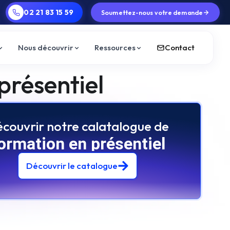
02 21 83 15 59
 formation INTER distanciel
170 formateurs
Soumettez-nous votre demande
spécialisés business
Formations
I
Nous découvrir
Ressources
Contact
présentiel
couvrir notre calatalogue de
ormation en présentiel
Découvrir le catalogue