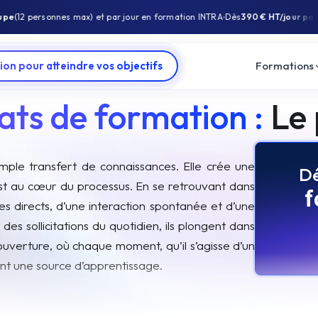
nnes max) et par jour en formation INTRA
Dès
390 € HT/jour par personne
en
ion pour atteindre vos objectifs
Formations
ts de formation :
Le 
imple transfert de connaissances. Elle crée une
Dé
st au cœur du processus. En se retrouvant dans
f
es directs, d’une interaction spontanée et d’une
es sollicitations du quotidien, ils plongent dans
ouverture, où chaque moment, qu’il s’agisse d’un
ient une source d’apprentissage.