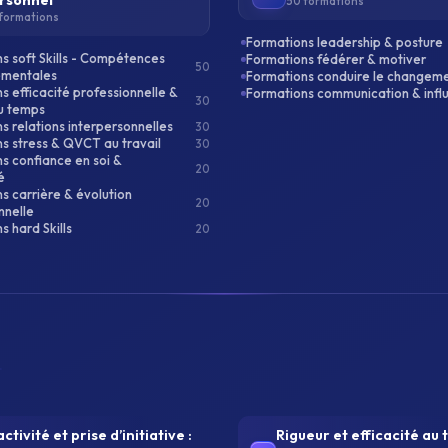
rsonnel
50 formations
formations
Formations leadership & posture
s soft Skills - Compétences
Formations fédérer & motiver
50
mentales
Formations conduire le changem
s efficacité professionnelle &
Formations communication & infl
30
u temps
s relations interpersonnelles
30
s stress & QVCT au travail
30
s confiance en soi &
20
é
s carrière & évolution
20
nnelle
s hard Skills
20
ctivité et prise d’initiative :
Rigueur et efficacité au t