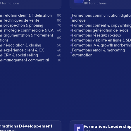
 formations
110 formations
 relation client & fidélisation
Formations communication digita
80
s techniques de vente
marque
80
s prospection & phoning
Formations content & copywritin
70
s stratégie commerciale & CA
Formations génération de leads
60
s argumentation & traitement
Formations réseaux sociaux
60
tions
Formations visibilité en ligne & S
s négociation & closing
Formations IA & growth marketin
50
s expérience client & CX
Formations email & marketing
40
s CRM & social selling
automation
40
ns management commercial
10
rmations Développement
Formations Leadershi